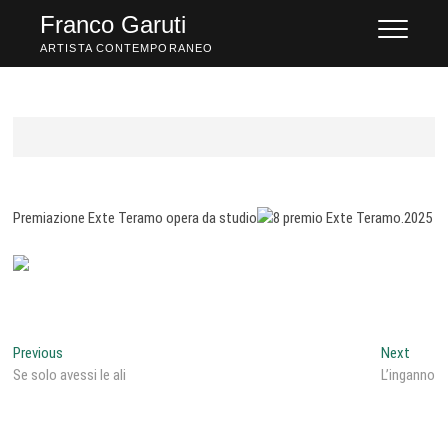
Skip
Franco Garuti
to
ARTISTA CONTEMPORANEO
content
Premiazione Exte Teramo opera da studio
Navigazione
Previous
Next
Previous
Next
post:
post:
Se solo avessi le ali
L’inganno
articoli